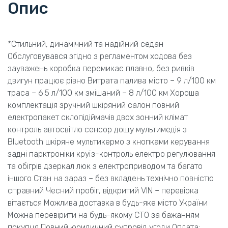
Опис
*Стильний, динамічний та надійний седан
Обслуговувався згідно з регламентом ходова без
зауважень коробка перемикає плавно, без ривків
двигун працює рівно Витрата палива місто – 9 л/100 км
траса – 6.5 л/100 км змішаний – 8 л/100 км Хороша
комплектація зручний шкіряний салон повний
електропакет склопідіймачів двох зонний клімат
контроль автосвітло сенсор дощу мультимедія з
Bluetooth шкіряне мультикермо з кнопками керування
задні парктроніки круїз-контроль електро регулювання
та обігрів дзеркал люк з електроприводом та багато
іншого Стан на зараз – без вкладень технічно повністю
справний Чесний пробіг, відкритий VIN – перевірка
вітається Можлива доставка в будь-яке місто України
Можна перевірити на будь-якому СТО за бажанням
покупця Повний юридичний супровід угоди Оплата: