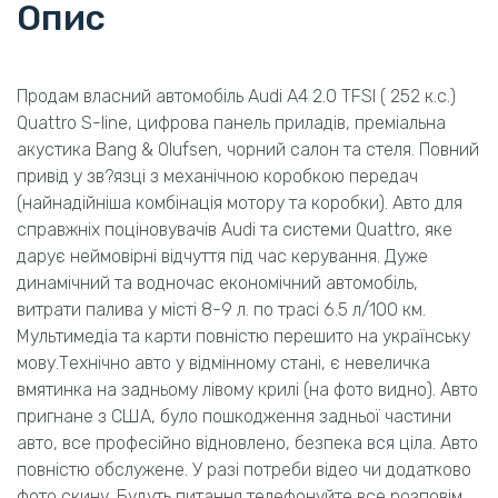
Опис
Продам власний автомобіль Audi A4 2.0 TFSI ( 252 к.с.)
Quattro S-line, цифрова панель приладів, преміальна
акустика Bang & Olufsen, чорний салон та стеля. Повний
привід у зв?язці з механічною коробкою передач
(найнадійніша комбінація мотору та коробки). Авто для
справжніх поціновувачів Audi та системи Quattro, яке
дарує неймовірні відчуття під час керування. Дуже
динамічний та водночас економічний автомобіль,
витрати палива у місті 8-9 л. по трасі 6.5 л/100 км.
Мультимедіа та карти повністю перешито на українську
мову.Технічно авто у відмінному стані, є невеличка
вмятинка на задньому лівому крилі (на фото видно). Авто
пригнане з США, було пошкодження задньої частини
авто, все професійно відновлено, безпека вся ціла. Авто
повністю обслужене. У разі потреби відео чи додатково
фото скину. Будуть питання телефонуйте все розповім.