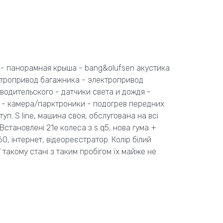
 - панорамная крыша - bang&olufsen акустика
ктропривод багажника - электропривод
водительского - датчики света и дождя -
й - камера/парктроники - подогрев передних
п. S line, машина своя, обслугована на всі
 Встановлені 21е колеса з s q5, нова гума +
0, інтернет, відеореєстратор. Колір білий
такому стані з таким пробігом їх майже не