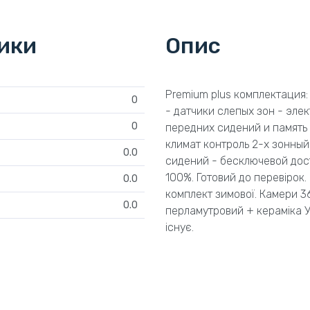
тики
Опис
Premium plus комплектация:
0
- датчики слепых зон - эле
0
передних сидений и память 
климат контроль 2-х зонны
0.0
сидений - бесключевой досту
100%. Готовий до перевірок.
0.0
комплект зимової. Камери 36
0.0
перламутровий + кераміка У 
існує.