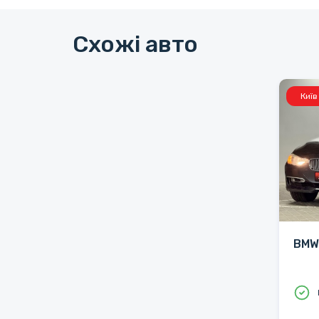
Схожі авто
Київ
BMW 