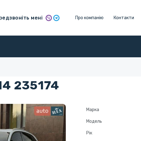
едзвоніть мені
Про компанію
Контакти
14 235174
Марка
Модель
Рік