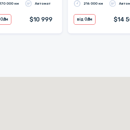
170 000 км
Автомат
216 000 км
Авто
$10 999
$14 
 0
₴/м
від 0
₴/м