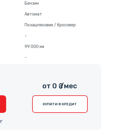
Бензин
Автомат
Позашляховик / Кросовер
-
99 000 км
-
0
от 0 ₴ /мес
КУПИТИ В КРЕДИТ
НГ