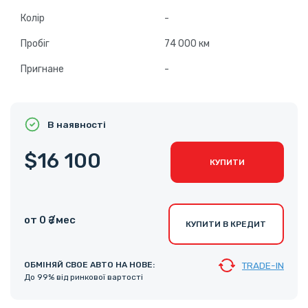
Колір
-
Пробіг
74 000 км
Пригнане
-
В наявності
$16 100
КУПИТИ
от 0 ₴ /мес
КУПИТИ В КРЕДИТ
ОБМІНЯЙ СВОЕ АВТО НА НОВЕ:
TRADE-IN
До 99% від ринкової вартості