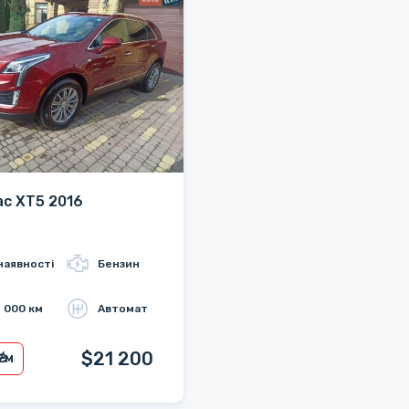
lac XT5 2016
наявності
Бензин
 000 км
Автомат
$21 200
₴/м