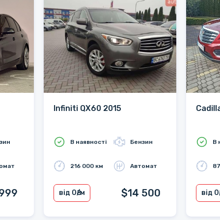
Infiniti QX60 2015
Cadil
зин
В наявності
Бензин
В 
омат
216 000 км
Автомат
87
 999
$14 500
від 0
₴/м
від 0