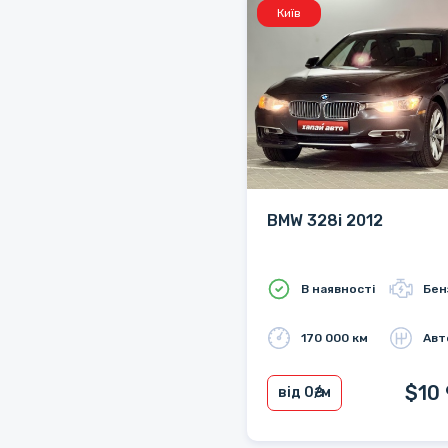
Київ
BMW 328i 2012
В наявності
Бен
170 000 км
Авт
$10
від 0
₴/м