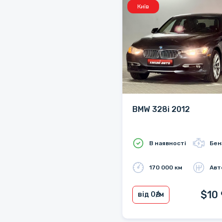
Київ
BMW 328i 2012
В наявності
Бен
170 000 км
Авт
$10
від 0
₴/м