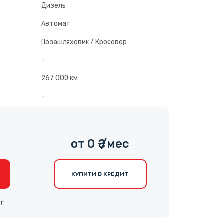
Дизель
Автомат
Позашляховик / Кросовер
-
267 000 км
-
0
от 0 ₴ /мес
КУПИТИ В КРЕДИТ
НГ