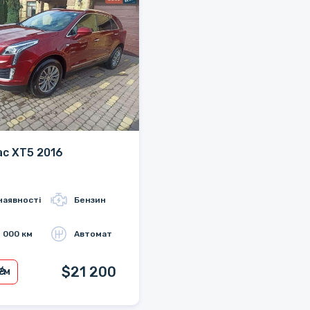
lac XT5 2016
наявності
Бензин
 000 км
Автомат
$21 200
₴/м