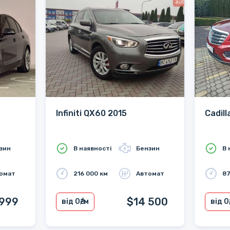
Infiniti QX60 2015
Cadil
зин
В наявності
Бензин
В 
омат
216 000 км
Автомат
87
 999
$14 500
від 0
₴/м
від 0