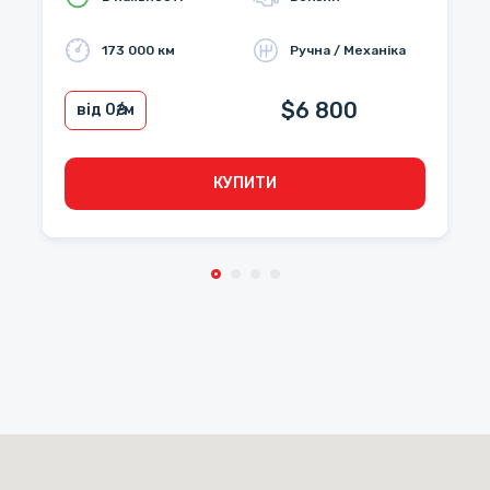
173 000 км
Ручна / Механіка
$6 800
від 0
₴/м
КУПИТИ