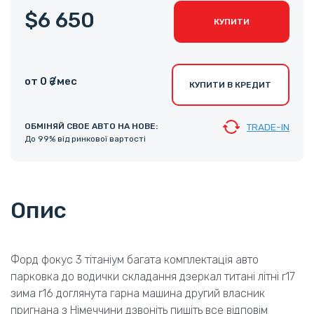
$6 650
КУПИТИ
от 0 ₴ /мес
КУПИТИ В КРЕДИТ
ОБМІНЯЙ СВОЕ АВТО НА НОВЕ:
TRADE-IN
До 99% від ринкової вартості
Опис
Форд фокус 3 тітаніум багата комплектація авто
парковка до водички складання дзеркал титані літні r17
зима r16 доглянута гарна машина другий власник
пригнана з Німеччини дзвоніть пишіть все відповім