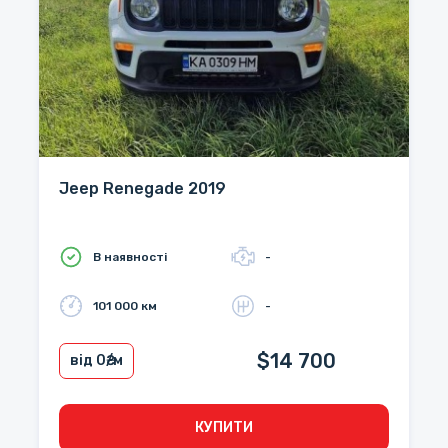
Jeep Renegade 2019
В наявності
-
101 000 км
-
$14 700
від 0
₴/м
КУПИТИ