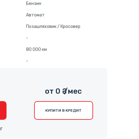
Бензин
Автомат
Позашляховик / Кросовер
-
80 000 км
-
0
от 0 ₴ /мес
КУПИТИ В КРЕДИТ
НГ