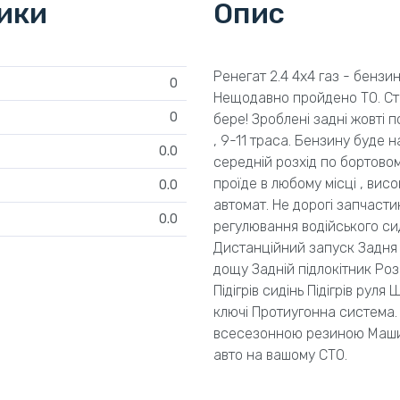
тики
Опис
Ренегат 2.4 4х4 газ - бензи
0
Нещодавно пройдено ТО. Сто
0
бере! Зроблені задні жовті п
, 9-11 траса. Бензину буде н
0.0
середній розхід по бортовом
проїде в любому місці , вис
0.0
автомат. Не дорогі запчасти
0.0
регулювання водійського си
Дистанційний запуск Задня 
дощу Задній підлокітник Р
Підігрів сидінь Підігрів руля
ключі Протиугонна система. 
всесезонною резиною Машина
авто на вашому СТО.