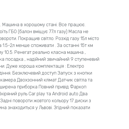
н. Машина в хорошому стані. Все працює.
їть ГБО (балон вміщує 77л газу) Масла не
овороти. Покращив світло. Розхід газу 15л місто
а 1.5-2л менше споживати . За останні 15т км
у 10.5. Ренегат реально класна машина ,
ока посадка , надійний звичайний 9 ступеневий
ни. Дуже хороша комплектація : Електро
діння. Безключевий доступ Запуск з кнопки
камера Двохзонний клімат Датчик світла та
озширена приборка Повний привід Фаркоп
 Шкіряний руль Car play та Android auto Два
Задні повороти жовтого кольору 17 диски з
 знаходиться у Львові. Згідний показати