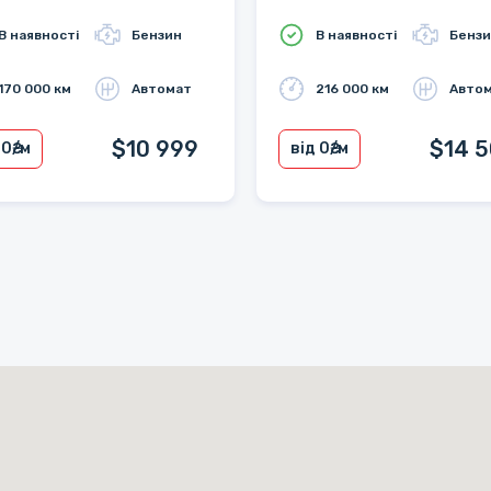
В наявності
Бензин
В наявності
Бенз
170 000 км
Автомат
216 000 км
Авто
$10 999
$14 
 0
₴/м
від 0
₴/м