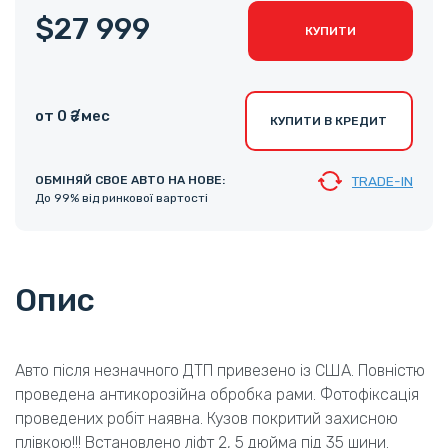
$27 999
КУПИТИ
от 0 ₴ /мес
КУПИТИ В КРЕДИТ
ОБМІНЯЙ СВОЕ АВТО НА НОВЕ:
TRADE-IN
До 99% від ринкової вартості
Опис
Авто після незначного ДТП привезено із США. Повністю
проведена антикорозійна обробка рами. Фотофіксація
проведених робіт наявна. Кузов покритий захисною
плівкою!!! Встановлено ліфт 2, 5 дюйма під 35 шини.