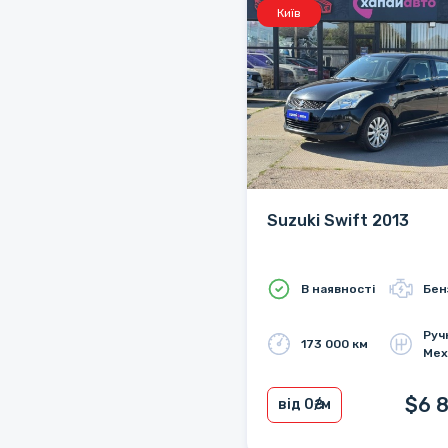
Київ
Suzuki Swift 2013
В наявності
Бен
Руч
173 000 км
Мех
$6 
від 0
₴/м