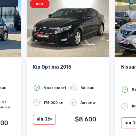
Київ
Kia Optima 2015
Nissa
зин
В наявності
Бензин
В 
на /
175 000 км
Автомат
18
аніка
$8 600
від 0
₴/м
800
від 0