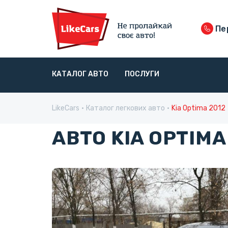
Пер
КАТАЛОГ АВТО
ПОСЛУГИ
LikeCars
Каталог легкових авто
Kia Optima 2012
АВТО KIA OPTIMA