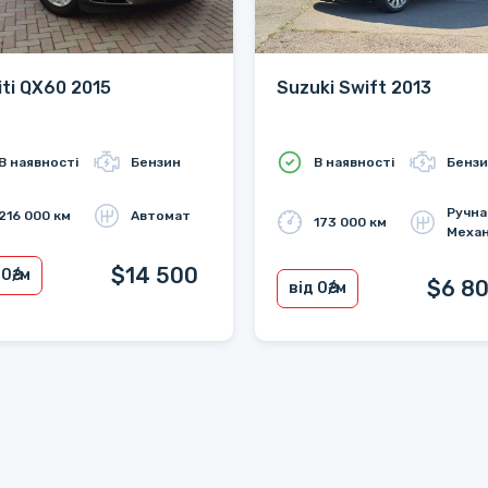
niti QX60 2015
Suzuki Swift 2013
В наявності
Бензин
В наявності
Бенз
Ручна
216 000 км
Автомат
173 000 км
Механ
$14 500
 0
₴/м
$6 8
від 0
₴/м