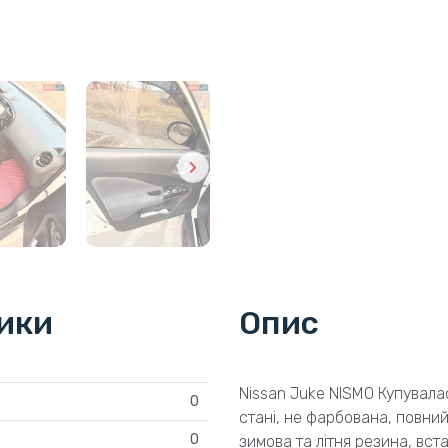
тики
Опис
Nissan Juke NISMO Купувалас
0
стані, не фарбована, повний
0
зимова та літня резина, вста