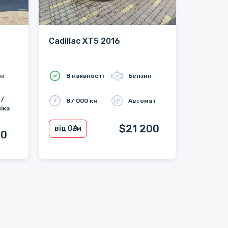
Cadillac XT5 2016
ин
В наявності
Бензин
 /
87 000 км
Автомат
іка
$21 200
від 0
₴/м
00