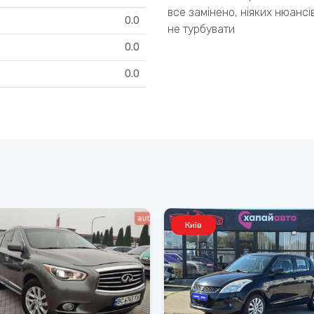
все замінено, ніяких нюанс
0.0
не турбувати
0.0
0.0
Київ