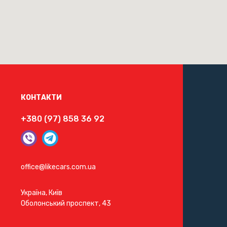
КОНТАКТИ
+380 (97) 858 36 92
office@likecars.com.ua
Україна, Київ
Оболонський проспект, 43