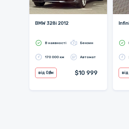
BMW 328i 2012
Infi
В наявності
Бензин
170 000 км
Автомат
$10 999
від 0
₴/м
від