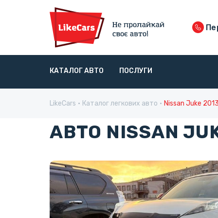
Пер
КАТАЛОГ АВТО
ПОСЛУГИ
LikeCars
Каталог легкових авто
Nissan Juke 201
АВТО NISSAN JUK