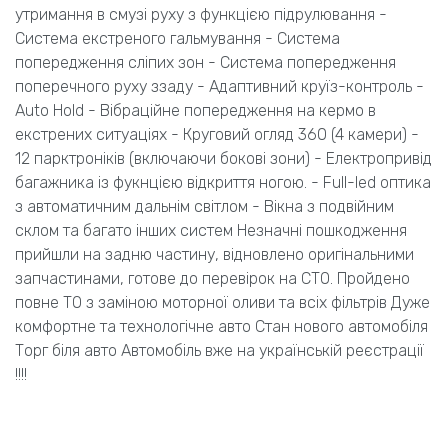
утримання в смузі руху з функцією підрулювання -
Система екстреного гальмування - Система
попередження сліпих зон - Система попередження
поперечного руху ззаду - Адаптивний круїз-контроль -
Auto Hold - Вібраційне попередження на кермо в
екстрених ситуаціях - Круговий огляд 360 (4 камери) -
12 парктроніків (включаючи бокові зони) - Електропривід
багажника із фукнцією відкриття ногою. - Full-led оптика
з автоматичним дальнім світлом - Вікна з подвійним
склом та багато інших систем Незначні пошкодження
прийшли на задню частину, відновлено оригінальними
запчастинами, готове до перевірок на СТО. Пройдено
повне ТО з заміною моторної оливи та всіх фільтрів Дуже
комфортне та технологічне авто Стан нового автомобіля
Торг біля авто Автомобіль вже на українській реєстрації
!!!!