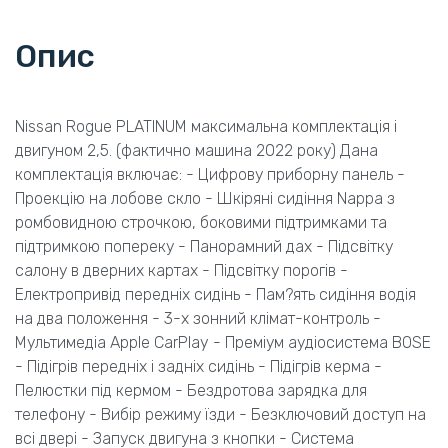
Опис
Nissan Rogue PLATINUM максимальна комплектація і
двигуном 2,5. (фактично машина 2022 року) Дана
комплектація включає: - Цифрову приборну панель -
Проекцію на лобове скло - Шкіряні сидіння Nappa з
ромбовидною строчкою, боковими підтримками та
підтримкою попереку - Панорамний дах - Підсвітку
салону в дверних картах - Підсвітку порогів -
Електропривід передніх сидінь - Пам?ять сидіння водія
на два положення - 3-х зонний клімат-контроль -
Мультимедіа Apple CarPlay - Преміум аудіосистема BOSE
- Підігрів передніх і задніх сидінь - Підігрів керма -
Пелюстки під кермом - Бездротова зарядка для
телефону - Вибір режиму їзди - Безключовий доступ на
всі двері - Запуск двигуна з кнопки - Система