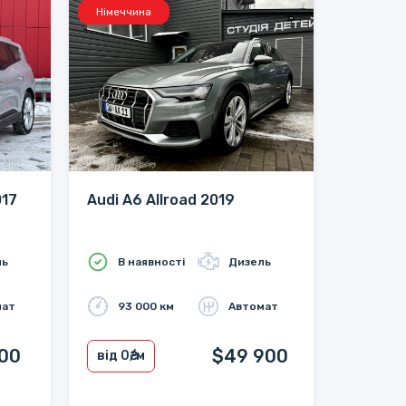
Німеччина
017
Audi A6 Allroad 2019
ль
В наявності
Дизель
мат
93 000 км
Автомат
900
$49 900
від 0
₴/м