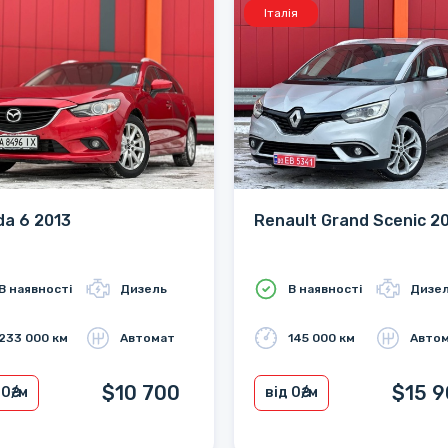
Італія
a 6 2013
Renault Grand Scenic 2
В наявності
Дизель
В наявності
Дизе
233 000 км
Автомат
145 000 км
Авто
$10 700
$15 
 0
₴/м
від 0
₴/м