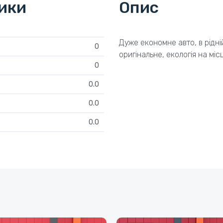
тики
Опис
Дуже економне авто, в рідні
0
оригінальне, екологія на місц
0
0.0
0.0
0.0