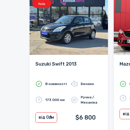
Київ
Suzuki Swift 2013
Mazd
В наявності
Бензин
Ручна /
173 000 км
Механіка
від
$6 800
від 0
₴/м