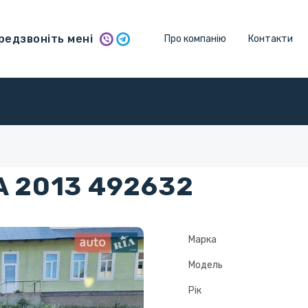
едзвоніть мені
Про компанію
Контакти
A 2013 492632
Марка
Модель
Рік