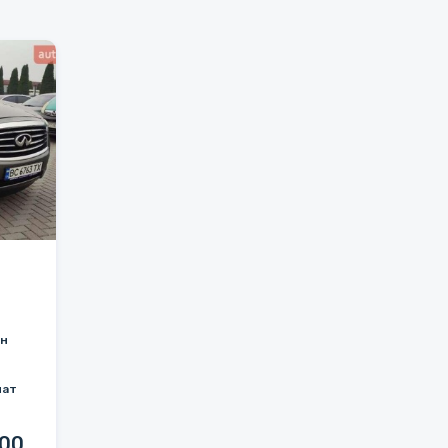
ин
мат
500