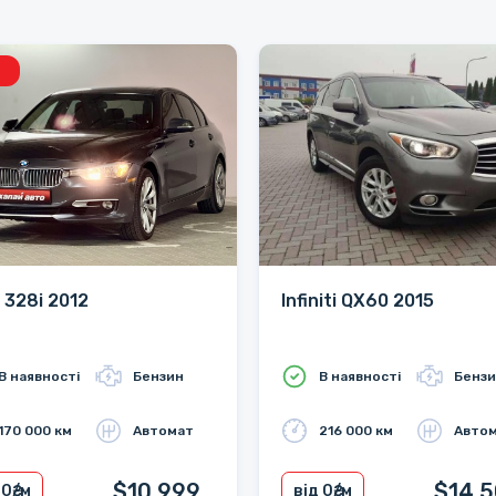
328i 2012
Infiniti QX60 2015
В наявності
Бензин
В наявності
Бенз
170 000 км
Автомат
216 000 км
Авто
$10 999
$14 
 0
₴/м
від 0
₴/м