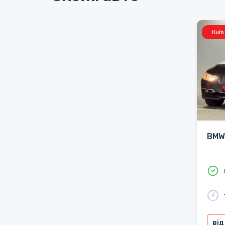
Київ
BMW 
від