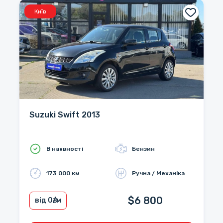
Київ
Suzuki Swift 2013
В наявності
Бензин
173 000 км
Ручна / Механіка
$6 800
від 0
₴/м