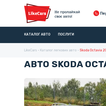
Пер
КАТАЛОГ АВТО
ПОСЛУГИ
LikeCars
Каталог легкових авто
Skoda Octavia 2
АВТО SKODA OCTA