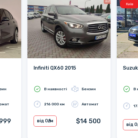
Київ
Infiniti QX60 2015
Suzuk
зин
В наявності
Бензин
В 
омат
216 000 км
Автомат
17
 999
$14 500
від 0
₴/м
від 0