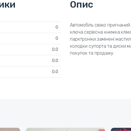
тики
Опис
Автомобіль свіжо пригнаний 
0
ключа.сервісна книжка.кліма
0
парктроніки.замінені мастила
колодки супорта та диски.м
0.0
покупок та продажу.
0.0
0.0