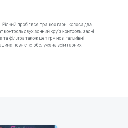
. Рідний пробіг.все працюе.гарні колеса.два
т контроль двух зонний.круїз контроль. задні
 та фільтра.також цеп грм.нові гальмівні
ашина повністю обслужена.всім гарних