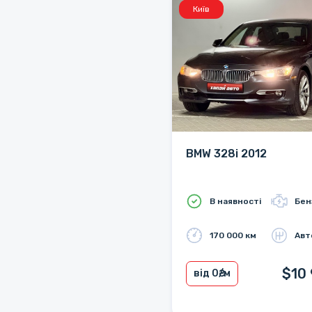
Київ
BMW 328i 2012
В наявності
Бен
170 000 км
Авт
$10
від 0
₴/м