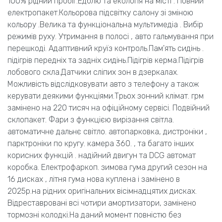
100% рідний пробіг.Едблю та екологія на місті . Повний
електропакет.Кольорова підсвітку салону зі зміною
кольору .Велика та функціональна мультимедіа . Вибір
режимів руху. Утримання в полосі , авто гальмування при
перешкоді. Адаптивний круїз контроль.Пам'ять сидінь .
підігрів передніх та задніх сидінь.Підігрів керма.Підігрів
лобового скла.Датчики сліпих зон в дзеркалах.
Можливість відслідковувати авто з телефону а також
керувати деякими функціями.Трьох зонний клімат. грм
замінено на 220 тисяч на офіційному сервісі. Подвійний
склопакет. Фари з функцією вирізання світла.
автоматичне дальнє світло. автопарковка, дистроніки ,
парктроніки по кругу. камера 360. , та багато інших
корисних функцій . надійний двигун та DCG автомат
коробка. Електрофаркоп. зимова гума другий сезон на
16 дисках , літня гума нова куплена і замінено в
2025р.на рідних оригінальних вісімнадцятих дисках.
Відреставровані всі чотири амортизатори, замінено
тормозні колодкі.На даний момент повністю без