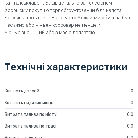
капіталовкладень.Більш детально за телефоном.
Хорошому покупцю торг обгрунтований біля капота.
можлива доставка в Ваше місто.Можливий обмін на бус
пасажир або мінівен кросовер не менше 7
місць,рівноцінний або з моєю доплатою.
Технічні характеристики
Кількість дверей
0
Кількість сидячих місць
0
Витрата палива по місту
0.0
Витрата палива по трасі
0.0
Витрата палива в
0.0