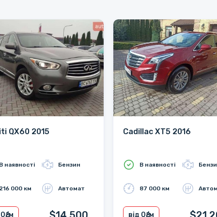
niti QX60 2015
Cadillac XT5 2016
В наявності
Бензин
В наявності
Бенз
216 000 км
Автомат
87 000 км
Авто
$14 500
$21 
 0
₴/м
від 0
₴/м