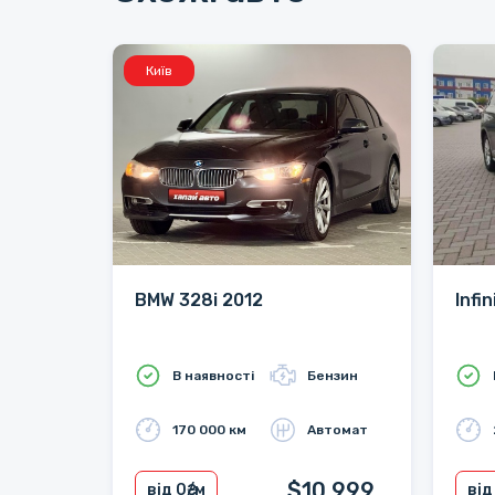
Київ
BMW 328i 2012
Infi
В наявності
Бензин
170 000 км
Автомат
$10 999
від 0
₴/м
від