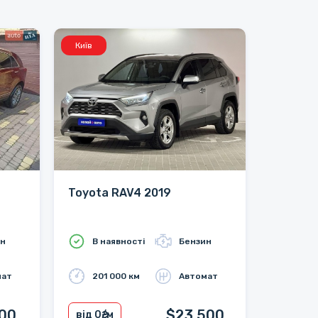
Київ
Toyota RAV4 2019
ин
В наявності
Бензин
мат
201 000 км
Автомат
200
$23 500
від 0
₴/м