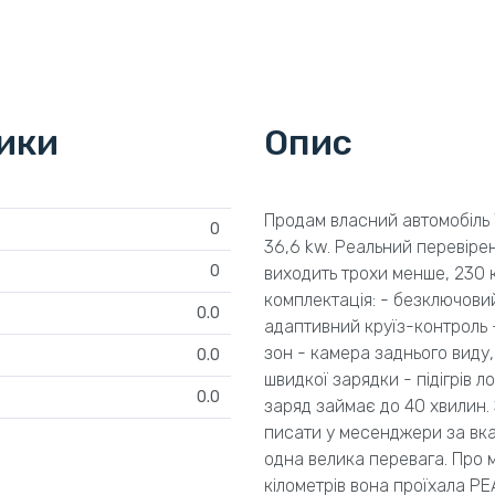
тики
Опис
Продам власний автомобіль 
0
36,6 kw. Реальний перевірени
0
виходить трохи менше, 230 
комплектація: - безключовий
0.0
адаптивний круїз-контроль 
зон - камера заднього виду,
0.0
швидкої зарядки - підігрів 
0.0
заряд займає до 40 хвилин.
писати у месенджери за вк
одна велика перевага. Про м
кілометрів вона проїхала РЕ