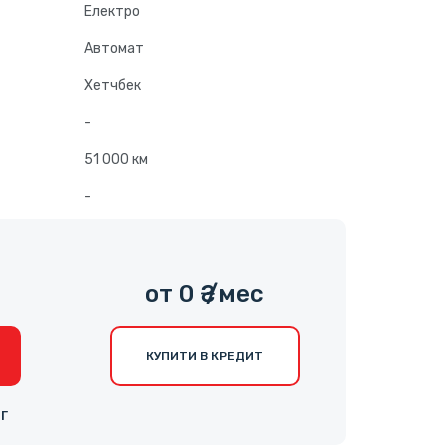
Електро
Автомат
Хетчбек
-
51 000 км
-
от 0 ₴ /мес
КУПИТИ В КРЕДИТ
НГ