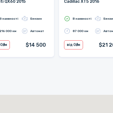
niti QX60 2015
Cadillac XT5 2016
В наявності
Бензин
В наявності
Бенз
216 000 км
Автомат
87 000 км
Авто
$14 500
$21 
 0
₴/м
від 0
₴/м