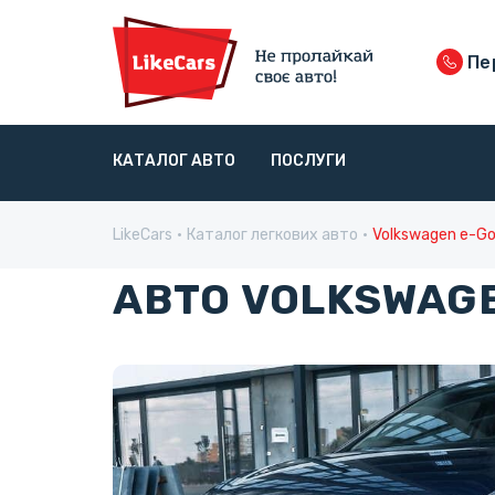
Пер
КАТАЛОГ АВТО
ПОСЛУГИ
LikeCars
Каталог легкових авто
Volkswagen e-Go
АВТО VOLKSWAGE