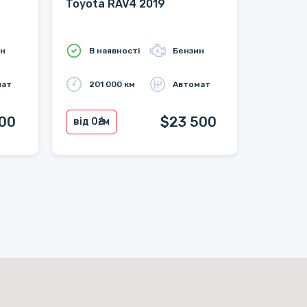
Toyota RAV4 2019
ин
В наявності
Бензин
мат
201 000 км
Автомат
200
$23 500
від 0
₴/м