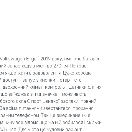
Volkswagen E-golf 2019 року, ємністю батареї
й запас ходу в місті до 270 км. По трасі
км якщо іхати в задоволення. Дуже хороша
 доступ - запус з кнопки - старт-стоп -
- двохзонний клімат-контроль - датчики сліпих
 що виїжджає з-під значка - можливість
лобового скла Є порт швидкої зарядки, повний
 За всіма питаннями звертайтеся, прохання
азаним телефоном. Так це американець, є
ашину все відомо, що на ній робилося і скільки
АЛЬНИХ. Для міста це чудовий варіант.