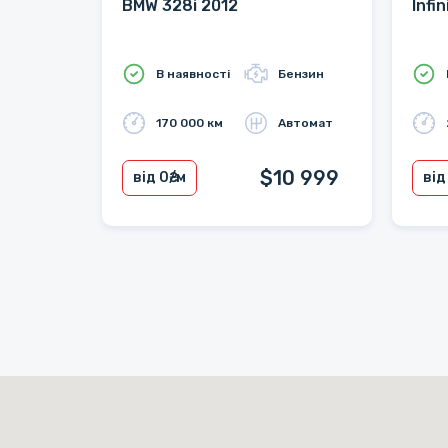
BMW 328i 2012
Infi
В наявності
Бензин
170 000 км
Автомат
$10 999
від 0
₴/м
від