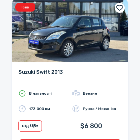
Київ
Suzuki Swift 2013
В наявності
Бензин
173 000 км
Ручна / Механіка
$6 800
від 0
₴/м