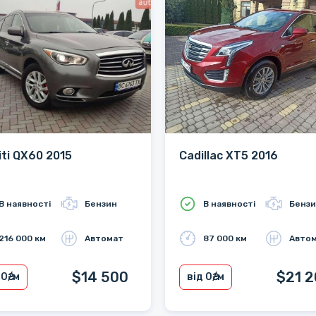
niti QX60 2015
Cadillac XT5 2016
В наявності
Бензин
В наявності
Бенз
216 000 км
Автомат
87 000 км
Авто
$14 500
$21 
 0
₴/м
від 0
₴/м