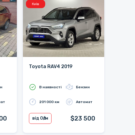
Київ
Toyota RAV4 2019
ин
В наявності
Бензин
мат
201 000 км
Автомат
200
$23 500
від 0
₴/м