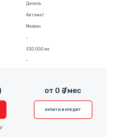
Дизель
Автомат
Мінівен
-
330 000 км
-
0
от 0 ₴ /мес
КУПИТИ В КРЕДИТ
НГ