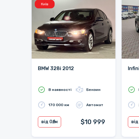
Київ
BMW 328i 2012
Infi
В наявності
Бензин
170 000 км
Автомат
$10 999
від 0
₴/м
від