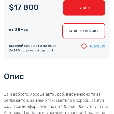
$17 800
КУПИТИ
от 0 ₴ /мес
КУПИТИ В КРЕДИТ
ОБМІНЯЙ СВОЕ АВТО НА НОВЕ:
TRADE-IN
До 99% від ринкової вартості
Опис
Всім доброго. Хороше авто , робив все вчасно та за
регламентом, замінено грм, мастила в коробці двигуні
халдексі, демфер замінено на 180 т.км. Обслуговував на
Автонова Д м. Чабани є всі чеки та записи. Продаж не