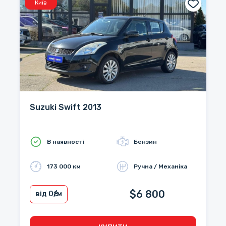
Київ
Suzuki Swift 2013
В наявності
Бензин
173 000 км
Ручна / Механіка
$6 800
від 0
₴/м