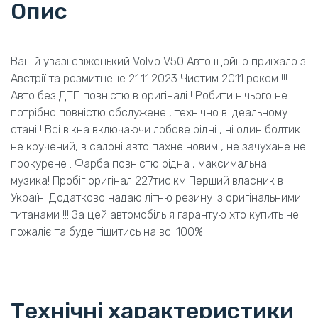
Опис
Вашій увазі свіженький Volvo V50 Авто щойно приїхало з
Австрії та розмитнене 21.11.2023 Чистим 2011 роком !!!
Авто без ДТП повністю в оригіналі ! Робити нічього не
потрібно повністю обслужене , технічно в ідеальному
стані ! Всі вікна включаючи лобове рідні , ні один болтик
не кручений, в салоні авто пахне новим , не зачухане не
прокурене . Фарба повністю рідна , максимальна
музика! Пробіг оригінал 227тис.км Перший власник в
Україні Додатково надаю літню резину із оригінальними
титанами !!! За цей автомобіль я гарантую хто купить не
пожаліє та буде тішитись на всі 100%
Технічні характеристики