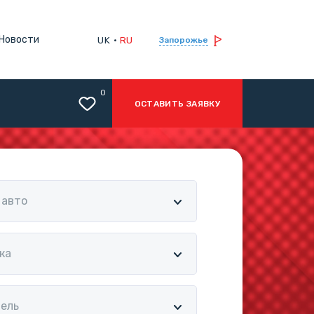
Новости
UK
RU
Запорожье
0
ОСТАВИТЬ ЗАЯВКУ
 авто
ка
ель