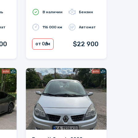
ль
В наличии
Бензин
мат
116 000 км
Автомат
700
$22 900
от 0
₴/м