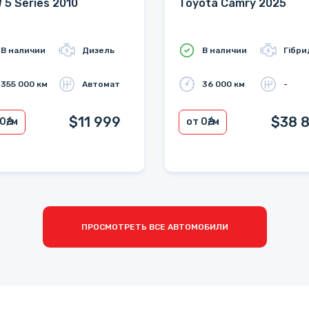
 5 Series 2010
Toyota Camry 2025
В наличии
Дизель
В наличии
Гібри
355 000 км
Автомат
36 000 км
-
$11 999
$38 
 0
₴/м
от 0
₴/м
ПРОСМОТРЕТЬ ВСЕ АВТОМОБИЛИ