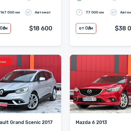
167 000 км
Автомат
77 000 км
Авто
$18 600
$38 
 0
₴/м
от 0
₴/м
лия
ault Grand Scenic 2017
Mazda 6 2013