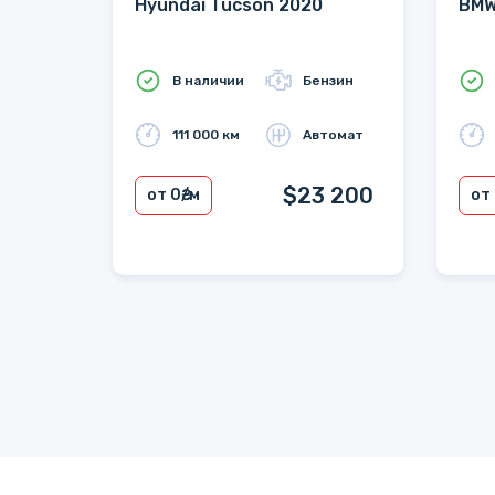
Hyundai Tucson 2020
BMW
В наличии
Бензин
111 000 км
Автомат
$23 200
от 0
₴/м
от