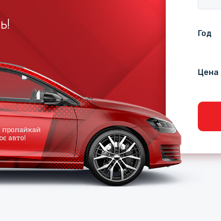
ь!
Год
Цена