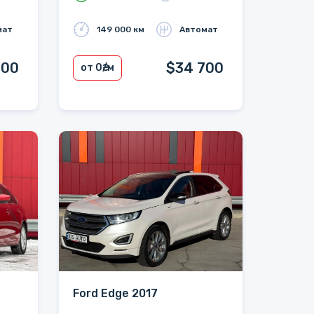
мат
149 000 км
Автомат
000
$34 700
от 0
₴/м
Ford Edge 2017