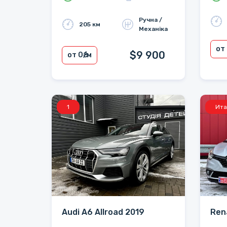
Ручна /
205 км
Механіка
от
$9 900
от 0
₴/м
1
Ита
Audi A6 Allroad 2019
Ren