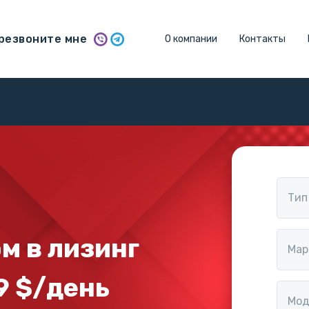
резвоните мне
О компании
Контакты
Тип
м в лизинг
Мар
9 $/день
Мод