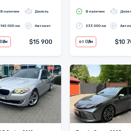
В наличии
Дизель
В наличии
Дизе
145 000 км
Автомат
233 000 км
Авто
$15 900
$10 
 0
₴/м
от 0
₴/м