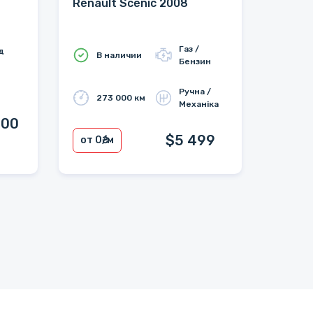
Renault Scenic 2008
Газ /
д
В наличии
Бензин
Ручна /
273 000 км
Механіка
800
$5 499
от 0
₴/м