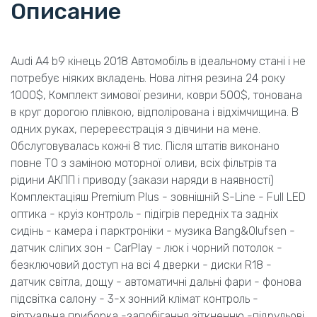
Описание
Audi А4 b9 кінець 2018 Автомобіль в ідеальному стані і не
потребує ніяких вкладень. Нова літня резина 24 року
1000$, Комплект зимової резини, коври 500$, тонована
в круг дорогою плівкою, відполірована і відхімчищина. В
одних руках, перереєстрація з дівчини на мене.
Обслуговувалась кожні 8 тис. Після штатів виконано
повне ТО з заміною моторної оливи, всіх фільтрів та
рідини АКПП і приводу (закази наряди в наявності)
Комплектаціяш Premium Plus - зовнішній S-Line - Full LED
оптика - круіз контроль - підігрів передніх та задніх
сидінь - камера і парктроніки - музика Bang&Olufsen -
датчик сліпих зон - CarPlay - люк і чорний потолок -
безключовий доступ на всі 4 дверки - диски R18 -
датчик світла, дощу - автоматичні дальні фари - фонова
підсвітка салону - 3-х зонний клімат контроль -
віртуальна приборка -запобігання зіткненню -підрульові