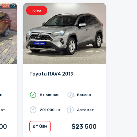
Киев
Toyota RAV4 2019
ин
В наличии
Бензин
мат
201 000 км
Автомат
200
$23 500
от 0
₴/м