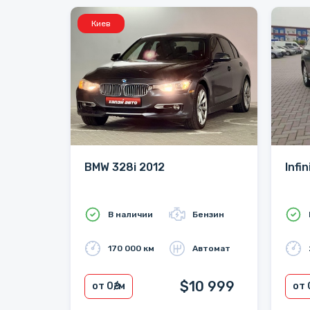
Киев
BMW 328i 2012
Infi
В наличии
Бензин
170 000 км
Автомат
$10 999
от 0
₴/м
от 