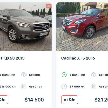
niti QX60 2015
Cadillac XT5 2016
В наличии
Бензин
В наличии
Бенз
216 000 км
Автомат
87 000 км
Авто
$14 500
$21 
0
₴/м
от 0
₴/м