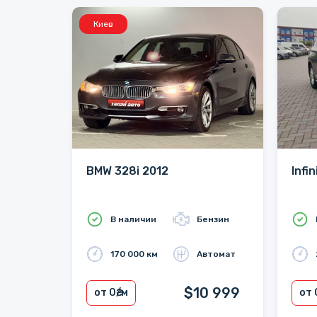
Киев
BMW 328i 2012
Infi
В наличии
Бензин
170 000 км
Автомат
$10 999
от 0
₴/м
от 