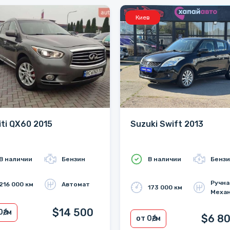
Киев
niti QX60 2015
Suzuki Swift 2013
В наличии
Бензин
В наличии
Бенз
Ручна
216 000 км
Автомат
173 000 км
Механ
$14 500
0
₴/м
$6 8
от 0
₴/м