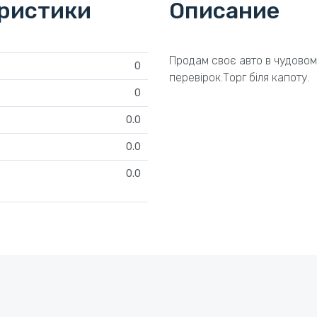
еристики
Описание
Продам своє авто в чудовому
0
перевірок.Торг біля капоту.
0
0.0
0.0
0.0