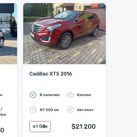
Cadillac XT5 2016
ин
В наличии
Бензин
 /
87 000 км
Автомат
іка
$21 200
от 0
₴/м
00