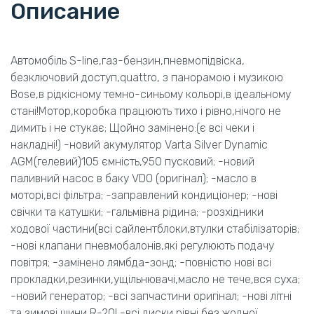
Описание
Автомобіль S-line,газ-бензин,пневмопідвіска,
безключовий доступ,quattro, з панорамою і музикою
Bose,в рідкісному темно-синьому кольорі,в ідеальному
стані!Мотор,коробка працюють тихо і рівно,нічого не
димить і не стукає; Щойно замінено:(є всі чеки і
накладні!) -новий акумулятор Varta Silver Dynamic
AGM(гелевий)105 ємність,950 пусковий; -новий
паливний насос в баку VDO (оригінал); -масло в
моторі,всі фільтра; -заправлений кондиціонер; -нові
свічки та катушки; -гальмівна рідина; -розхідники
ходової частини(всі сайлентблоки,втулки стабілізаторів;
-нові клапани пневмобалонів,які регулюють подачу
повітря; -замінено лямбда-зонд; -повністю нові всі
прокладки,резинки,ущільнювачі,масло не тече,вся суха;
-новий генератор; -всі запчастини оригінал; -нові літні
та зимові шини R-20! -всі диски рівні,без жодної