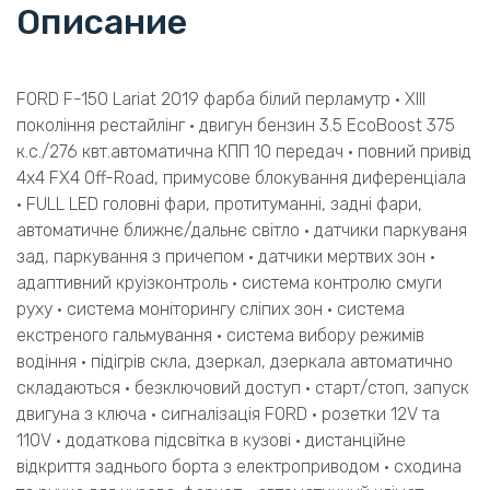
Описание
FORD F-150 Lariat 2019 фарба білий перламутр • ХІІІ
покоління рестайлінг • двигун бензин 3.5 EcoBoost 375
к.с./276 квт.автоматична КПП 10 передач • повний привід
4х4 FX4 Off-Road, примусове блокування диференціала
• FULL LED головні фари, протитуманні, задні фари,
автоматичне ближнє/дальнє світло • датчики паркуваня
зад, паркування з причепом • датчики мертвих зон •
адаптивний круізконтроль • система контролю смуги
руху • система моніторингу сліпих зон • система
екстреного гальмування • система вибору режимів
водіння • підігрів скла, дзеркал, дзеркала автоматично
складаються • безключовий доступ • старт/стоп, запуск
двигуна з ключа • сигналізація FORD • розетки 12V та
110V • додаткова підсвітка в кузові • дистанційне
відкриття заднього борта з електроприводом • сходина