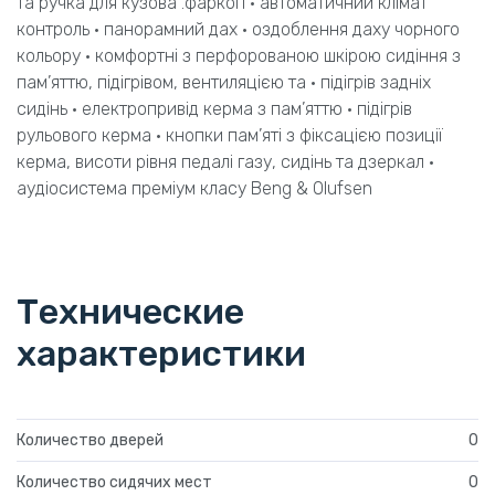
та ручка для кузова .фаркоп • автоматичний клімат
контроль • панорамний дах • оздоблення даху чорного
кольору • комфортні з перфорованою шкірою сидіння з
пам’яттю, підігрівом, вентиляцією та • підігрів задніх
сидінь • електропривід керма з пам’яттю • підігрів
рульового керма • кнопки пам’яті з фіксацією позиції
керма, висоти рівня педалі газу, сидінь та дзеркал •
аудіосистема преміум класу Beng & Olufsen
Технические
характеристики
Количество дверей
0
Количество сидячих мест
0