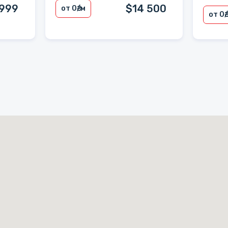
 999
$14 500
от 0
₴/м
от 0
₴