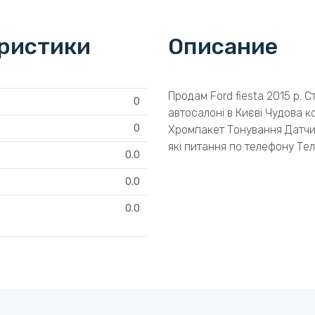
еристики
Описание
Продам Ford fiesta 2015 р. 
0
автосалоні в Києві Чудова 
0
Хромпакет Тонування Датчик
які питання по телефону Те
0.0
0.0
0.0