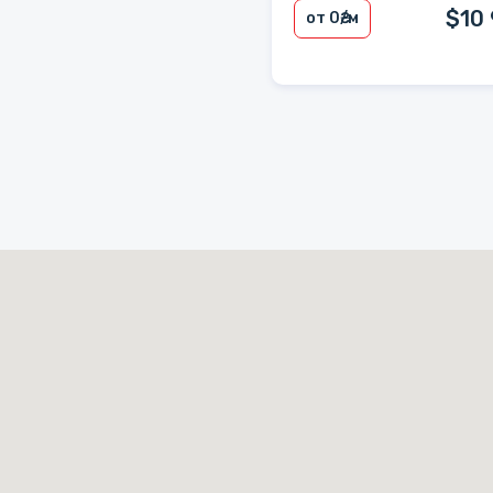
$10
от 0
₴/м