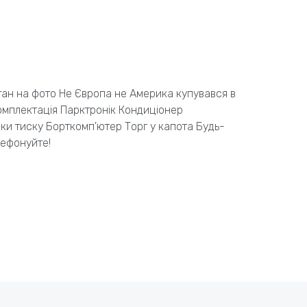
Стан на фото Не Європа не Америка купувався в
комплектація Парктронік Кондиціонер
и тиску Борткомп'ютер Торг у капота Будь-
лефонуйте!