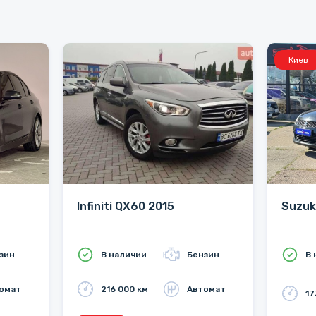
Киев
Infiniti QX60 2015
Suzuk
зин
В наличии
Бензин
В 
омат
216 000 км
Автомат
17