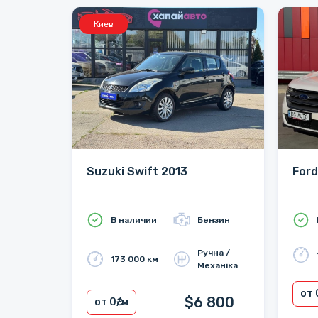
Киев
Suzuki Swift 2013
Ford
В наличии
Бензин
Ручна /
173 000 км
Механіка
от 
$6 800
от 0
₴/м