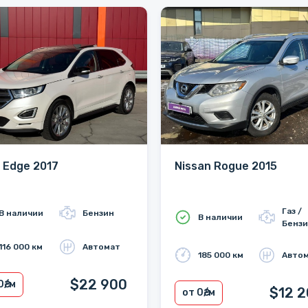
 Edge 2017
Nissan Rogue 2015
Газ /
В наличии
Бензин
В наличии
Бенз
116 000 км
Автомат
185 000 км
Авто
$22 900
0
₴/м
$12 
от 0
₴/м