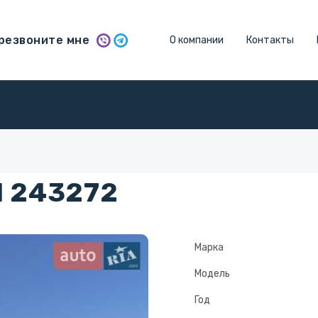
резвоните мне
О компании
Контакты
1 243272
Марка
Модель
Год