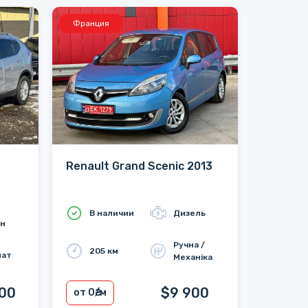
Франция
Renault Grand Scenic 2013
В наличии
Дизель
ин
Ручна /
205 км
мат
Механіка
200
$9 900
от 0
₴/м