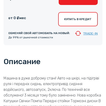
от 0 ₴ /мес
КУПИТЬ В КРЕДИТ
ОБМЕНЯЙ СВОЙ АВТОМОБИЛЬ НА НОВЫЙ:
TRADE-IN
До 99% от рыночной стоимости
Описание
Машина в дуже доброму стані! Авто на шкірі, на підігріві
руля і передніх сидінь, електропривід сидіння
водійського, автозапуск, 2ключа. По технічній все
обслужено! 3 місяця тому було заміненно: Нова коробка
Катушки Свічки Помпа Передні стойки Тормозні диски В