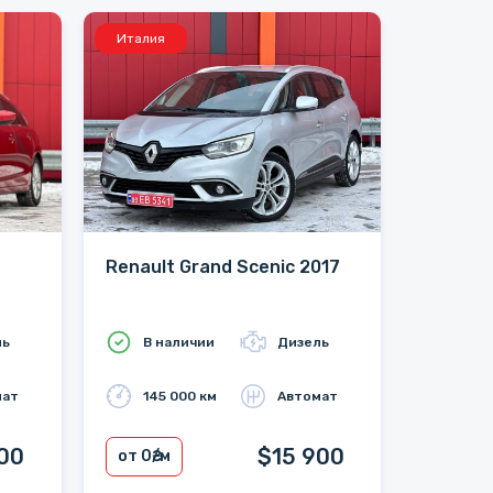
Италия
Renault Grand Scenic 2017
ль
В наличии
Дизель
мат
145 000 км
Автомат
00
$15 900
от 0
₴/м