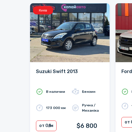
Киев
Suzuki Swift 2013
Ford
В наличии
Бензин
Ручна /
173 000 км
Механіка
от 
$6 800
от 0
₴/м