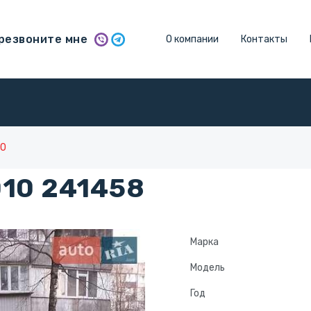
резвоните мне
О компании
Контакты
10
10 241458
Марка
Модель
Год