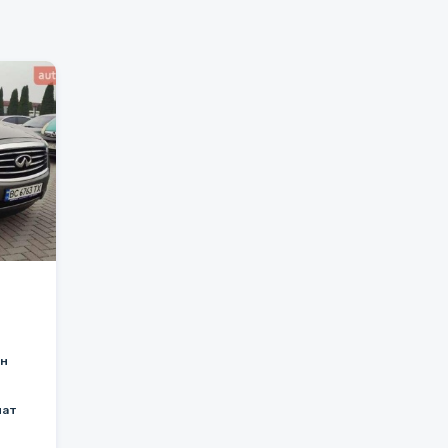
ин
мат