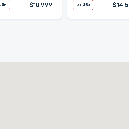
$10 999
$14 
0
₴/м
от 0
₴/м