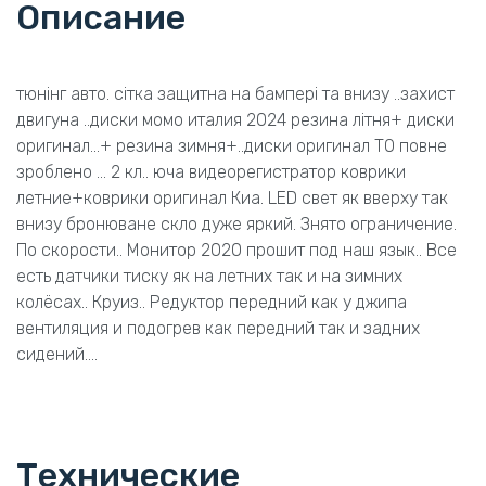
Описание
тюнiнг авто. сiтка защитна на бампері та внизу ..захист
двигуна ..диски мoмо италия 2024 резина лiтня+ диски
оригинал...+ резина зимня+..диски оригинал ТО повне
зроблено ... 2 кл.. юча видеорегистратор коврики
летние+коврики оригинал Киа. LED свет як вверху так
внизу бронюване скло дуже яркий. Знято ограничение.
По скорости.. Монитор 2020 прошит под наш язык.. Все
есть датчики тиску як на летних так и на зимних
колёсах.. Круиз.. Редуктор передний как у джипа
вентиляция и подогрев как передний так и задних
сидений....
Технические