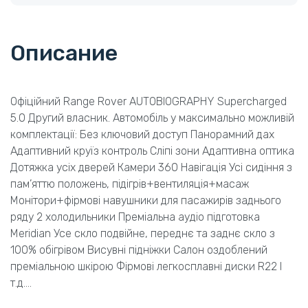
Описание
Офіційний Range Rover AUTOBIOGRAPHY Supercharged
5.0 Другий власник. Автомобіль у максимально можливій
комплектації: Без ключовий доступ Панорамний дах
Адаптивний круїз контроль Сліпі зони Адаптивна оптика
Дотяжка усіх дверей Камери 360 Навігація Усі сидіння з
пам’яттю положень, підігрів+вентиляція+масаж
Монітори+фірмові навушники для пасажирів заднього
ряду 2 холодильники Преміальна аудіо підготовка
Meridian Усе скло подвійне, переднє та заднє скло з
100% обігрівом Висувні підніжки Салон оздоблений
преміальною шкірою Фірмові легкосплавні диски R22 І
т.д….