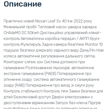
Описание
Практично новий Nissan Leaf Sv 40 kw 2022 року
Мінімальний пробіг Тепловий насос швидка зарядка
CHAdeMO DC 50kwh Дистанційно управляємий клімат-
контроль Автоматична коробка передач / АКПП Круїз-
контроль Мультируль Задня камера RearView Monitor 10
подушок безпеки дзеркало заднього виду День/Ніч Нові
колеса автоматичне регулювання дальнього світла,
Моніторинг сліпих зон Система допомоги при
гальмуванні Розпізнавання пішоходів: автоматичне
екстрене гальмування (PAEB) Попередження про
зіткнення ззаду: система автоматичного гальмування
ззаду (RAB) Попередження про виїзд зі смуги руху
Контроль стабільності Контроль тяги Замки безпеки для
дітей Безключовий доступ Дверні електрозамки з
двоступеневим відмиканням Запуск без ключа Підігрів
руля Мобільна точка доступу до Інтернету Інтеграція