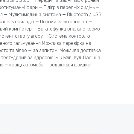
а Start/Stop — Передні та задні парктроніки
ротитуманні фари — Підігрів передніх сидінь —
л — Мультимедійна система — Bluetooth / USB
панель приладів — Повний електропакет —
овий комп’ютер — Багатофункціональне кермо
истент старту вгору — Система контролю
еного гальмування Можлива перевірка на
фото та відео — за запитом. Можлива доставка
 тест-драйв за адресою: м. Львів, вул. Пасічна
з — кращі автомобілі продаються швидко!