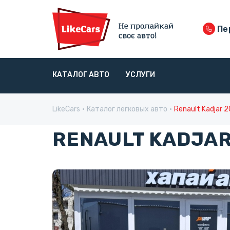
Пе
КАТАЛОГ АВТО
УСЛУГИ
LikeCars
Каталог легковых авто
Renault Kadjar 
RENAULT KADJAR