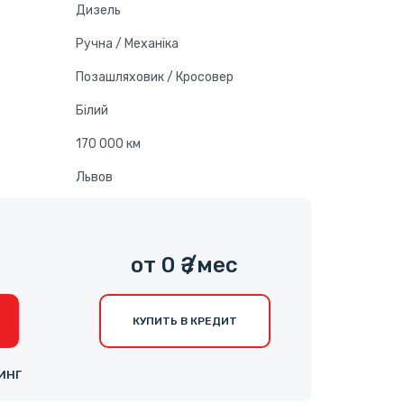
Дизель
Ручна / Механіка
Позашляховик / Кросовер
Білий
170 000 км
Львов
0
от 0 ₴ /мес
КУПИТЬ В КРЕДИТ
ИНГ