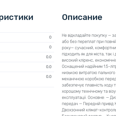
еристики
Описание
Не відкладайте покупку — з
0
або без переплат при повній 
0
року— сучасний, комфортний
підходить як для міста, так 
0.0
високий кліренс, економічніс
Оснащений надійним 1.5-літ
0.0
низькою витратою пального 
0.0
механічною коробкою перед
забезпечує плавність ходу т
хорошому технічному та візу
експлуатації. Основне: — Ди
передач — Передній привід 
Двохзонний клімат-контроль