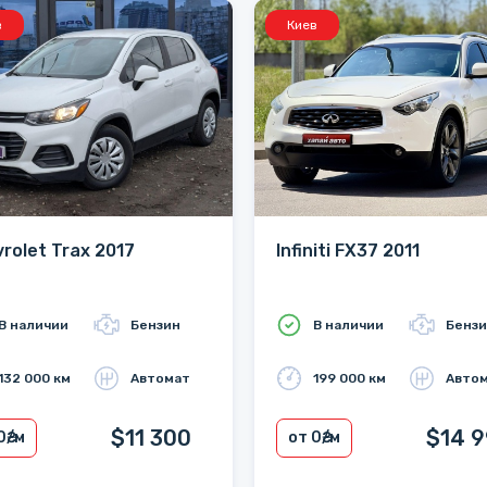
в
Киев
rolet Trax 2017
Infiniti FX37 2011
В наличии
Бензин
В наличии
Бенз
132 000 км
Автомат
199 000 км
Авто
$11 300
$14 
0
₴/м
от 0
₴/м