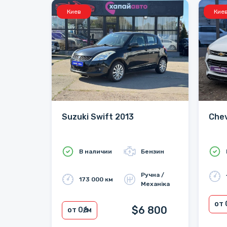
Киев
Кие
Suzuki Swift 2013
Chev
В наличии
Бензин
Ручна /
173 000 км
Механіка
от 
$6 800
от 0
₴/м