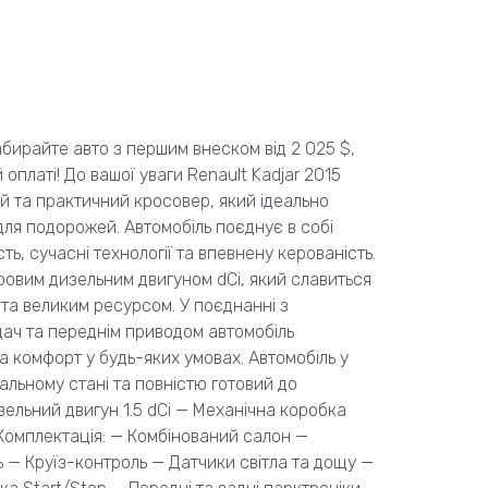
абирайте авто з першим внеском від 2 025 $,
оплаті! До вашої уваги Renault Kadjar 2015
 та практичний кросовер, який ідеально
і для подорожей. Автомобіль поєднує в собі
ть, сучасні технології та впевнену керованість.
ровим дизельним двигуном dCi, який славиться
та великим ресурсом. У поєднанні з
ач та переднім приводом автомобіль
а комфорт у будь-яких умовах. Автомобіль у
альному стані та повністю готовий до
зельний двигун 1.5 dCi — Механічна коробка
Комплектація: — Комбінований салон —
 — Круїз-контроль — Датчики світла та дощу —