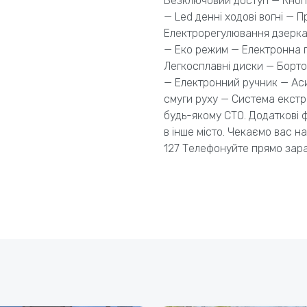
Безключовий доступ — Кнопк
— Led денні ходові вогні — П
Електрорегулювання дзерка
— Еко режим — Електронна 
Легкосплавні диски — Борт
— Електронний ручник — Ас
смуги руху — Система екстр
будь-якому СТО. Додаткові 
в інше місто. Чекаємо вас на
127 Телефонуйте прямо зара