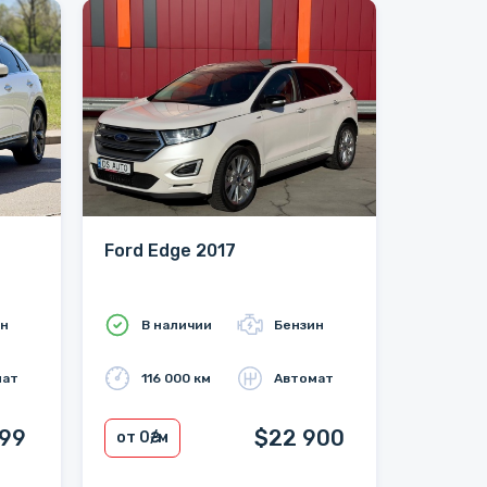
Ford Edge 2017
ин
В наличии
Бензин
мат
116 000 км
Автомат
999
$22 900
от 0
₴/м