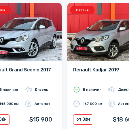
лия
Италия
ult Grand Scenic 2017
Renault Kadjar 2019
В наличии
Дизель
В наличии
Дизе
145 000 км
Автомат
167 000 км
Авто
$15 900
$18 
0
₴/м
от 0
₴/м