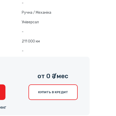
-
Ручна / Механіка
Універсал
-
211 000 км
-
от 0 ₴ /мес
КУПИТЬ В КРЕДИТ
ИНГ