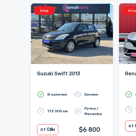
Киев
Ита
Suzuki Swift 2013
Rena
В наличии
Бензин
Ручна /
173 000 км
Механіка
от 
$6 800
от 0
₴/м