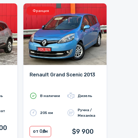
Франция
Renault Grand Scenic 2013
ль
В наличии
Дизель
Ручна /
мат
205 км
Механіка
600
$9 900
от 0
₴/м