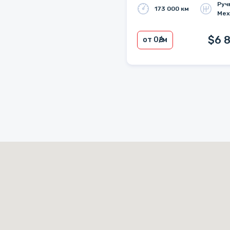
Руч
173 000 км
Мех
$6 
от 0
₴/м