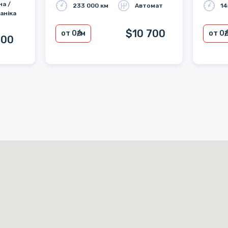
на /
233 000 км
Автомат
14
аніка
$10 700
от 0
₴/м
от 0
₴
800