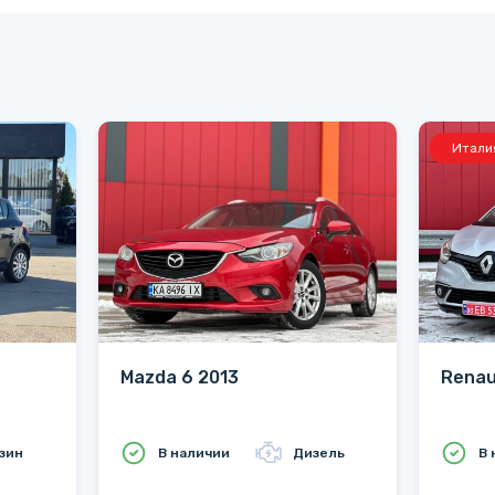
Итали
Mazda 6 2013
Renau
зин
В наличии
Дизель
В 