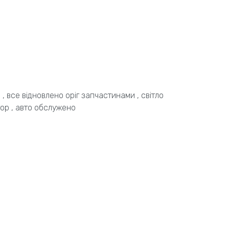
, все відновлено оріг запчастинами , світло
тор , авто обслужено