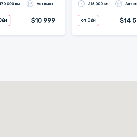
170 000 км
Автомат
216 000 км
Авто
$10 999
$14 
0
₴/м
от 0
₴/м