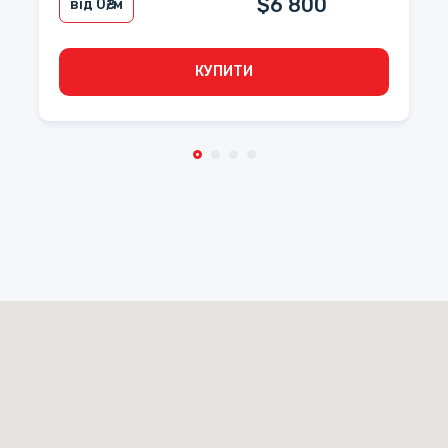
$6 800
від 0
₴/м
КУПИТИ