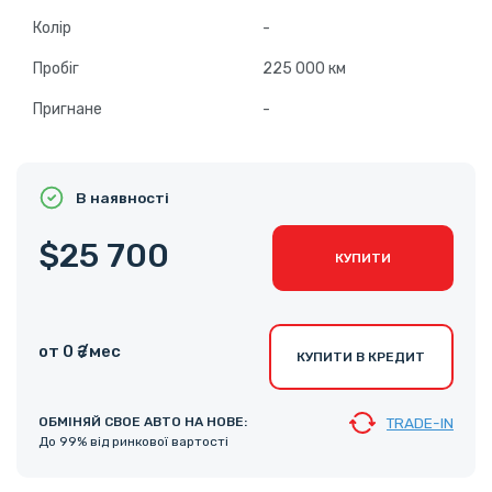
Колір
-
Пробіг
225 000 км
Пригнане
-
В наявності
$25 700
КУПИТИ
от 0 ₴ /мес
КУПИТИ В КРЕДИТ
ОБМІНЯЙ СВОЕ АВТО НА НОВЕ:
TRADE-IN
До 99% від ринкової вартості