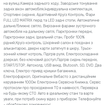
на вулиці,Камера заднього ходу, Заводське тонування
задніх вікон автомобіля,Індивідуальна комплектація,
Спортивні сидіння, Адаптивний Круїз Контроль, Фари
FULL LED MATRIX перід та LED задні стопи, Автоматичне
дальне/ближнє світло, Вирізання фарами зустрічного
автомобіля на дальному світлі, Парктроніки передні,
Парктроніки задні, Ідеальний стан, Пробіг 100%
рідний,Круїз контроль, Шкіряний салон в поєднані з
алькантарою, дверні карти затягнуті в шкіру, Трьох-
зонний клімат котроль, Підігрів руля, Електроскладання
дзеркал, без ключовий доступ,Підігрів сидінь передніх,
START/STOP, Автохолд, USB вихід, Blutoosh, SD, DVD. Два
ключа, Електро-привід кришки багажника,
Електрофаркоп, Оригінальне Вебасто з дистанційним
керуванням 1000м. Електронна Сервісна Книжка, Сервіс
протоколи про проходження ТО в наявності, Перевірка
на будь-якому СТО. Авто в ідеальному стані та варте
уваги, при потребі скину відео з прибором. Телефонуйте
- обов*язково домовимось!