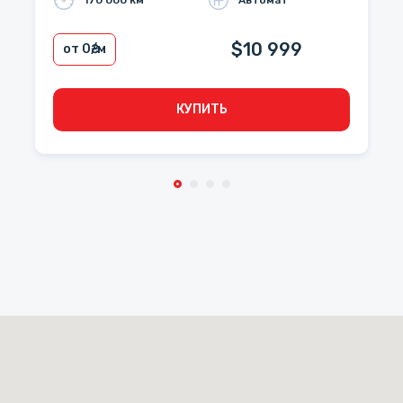
170 000 км
Автомат
$10 999
от 0
₴/м
КУПИТЬ