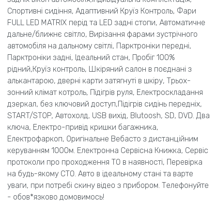
Спортивні сидіння, Адаптивний Круїз Контроль, Фари
FULL LED MATRIX перід та LED задні стопи, Автоматичне
дальне/ближнє світло, Вирізання фарами зустрічного
автомобіля на дальному світлі, Парктроніки передні,
Парктроніки задні, Ідеальний стан, Пробіг 100%
рідний,Круїз контроль, Шкіряний салон в поєднані з
алькантарою, дверні карти затягнуті в шкіру, Трьох-
зонний клімат котроль, Підігрів руля, Електроскладання
дзеркал, без ключовий доступ,Підігрів сидінь передніх,
START/STOP, Автохолд, USB вихід, Blutoosh, SD, DVD. Два
ключа, Електро-привід кришки багажника,
Електрофаркоп, Оригінальне Вебасто з дистанційним
керуванням 1000м. Електронна Сервісна Книжка, Сервіс
протоколи про проходження ТО в наявності, Перевірка
на будь-якому СТО. Авто в ідеальному стані та варте
уваги, при потребі скину відео з прибором. Телефонуйте
- обов*язково домовимось!