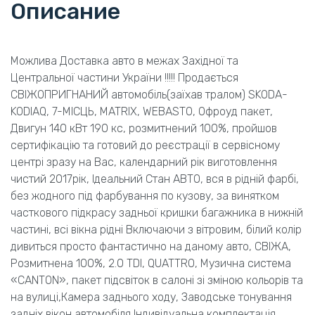
Описание
Можлива Доставка авто в межах Західної та
Центральної частини України !!!!! Продається
СВІЖОПРИГНАНИЙ автомобіль(заїхав тралом) SKODA-
KODIAQ, 7-МІСЦЬ, MATRIX, WEBASTO, Офроуд пакет,
Двигун 140 кВт 190 кс, розмитнений 100%, пройшов
сертифікацію та готовий до реєстрації в сервісному
центрі зразу на Вас, календарний рік виготовлення
чистий 2017рік, Ідеальний Стан АВТО, вся в рідній фарбі,
без жодного під фарбування по кузову, за винятком
часткового підкрасу задньої кришки багажника в нижній
частині, всі вікна рідні Включаючи з вітровим, білий колір
дивиться просто фантастично на даному авто, СВІЖА,
Розмитнена 100%, 2.0 TDI, QUATTRO, Музична система
«CANTON», пакет підсвіток в салоні зі зміною кольорів та
на вулиці,Камера заднього ходу, Заводське тонування
задніх вікон автомобіля,Індивідуальна комплектація,