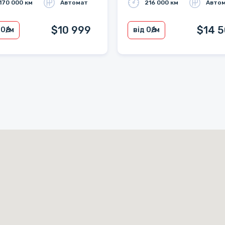
170 000 км
Автомат
216 000 км
Авто
$10 999
$14 
 0
₴/м
від 0
₴/м