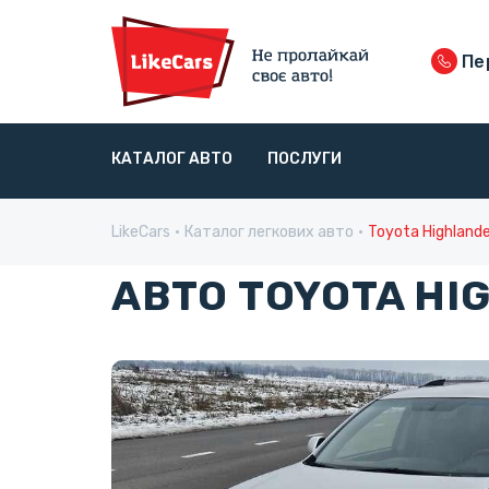
Пер
КАТАЛОГ АВТО
ПОСЛУГИ
LikeCars
Каталог легкових авто
Toyota Highland
АВТО TOYOTA HI