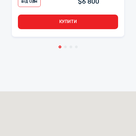
$6 800
від 0
₴/м
КУПИТИ