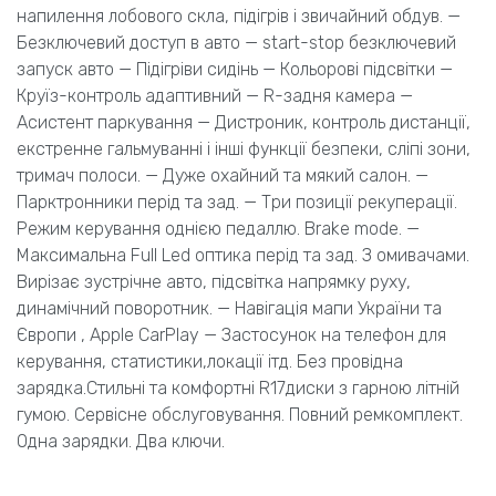
напилення лобового скла, підігрів і звичайний обдув. —
Безключевий доступ в авто — start-stop безключевий
запуск авто — Підігріви сидінь — Кольорові підсвітки —
Круїз-контроль адаптивний — R-задня камера —
Асистент паркування — Дистроник, контроль дистанції,
екстренне гальмуванні і інші функції безпеки, сліпі зони,
тримач полоси. — Дуже охайний та мякий салон. —
Парктронники перід та зад. — Три позиції рекуперації.
Режим керування однією педаллю. Brake mode. —
Максимальна Full Led оптика перід та зад. З омивачами.
Вирізає зустрічне авто, підсвітка напрямку руху,
динамічний поворотник. — Навігація мапи України та
Європи , Apple CarPlay — Застосунок на телефон для
керування, статистики,локації ітд. Без провідна
зарядка.Стильні та комфортні R17диски з гарною літній
гумою. Сервісне обслуговування. Повний ремкомплект.
Одна зарядки. Два ключи.